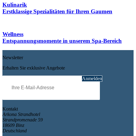
Kulinarik
Erstklassige Spezialitäten für Ihren Gaumen
Wellness
Entspannungsmomente in unserem Spa-Bereich
Newsletter
Erhalten Sie exklusive Angebote
Pflichtfeld
E-Mail
*
Anmelden
Kontakt
Arkona Strandhotel
Strandpromenade 59
18609 Binz
Deutschland