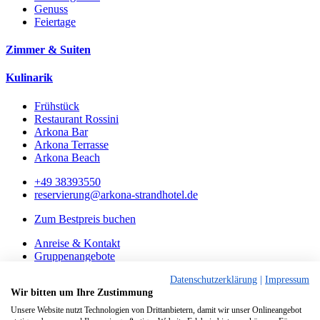
Genuss
Feiertage
Zimmer & Suiten
Kulinarik
Frühstück
Restaurant Rossini
Arkona Bar
Arkona Terrasse
Arkona Beach
+49 38393550
reservierung@arkona-strandhotel.de
Zum Bestpreis buchen
Anreise & Kontakt
Gruppenangebote
FAQ
Datenschutzerklärung
|
Impressum
Gutscheine
Wir bitten um Ihre Zustimmung
Impressum
Unsere Website nutzt Technologien von Drittanbietern, damit wir unser Onlineangebot
Datenschutz