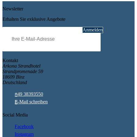
Newsletter
Erhalten Sie exklusive Angebote
Pflichtfeld
E-Mail
*
Anmelden
Kontakt
Arkona Strandhotel
Strandpromenade 59
18609 Binz
Deutschland
+49 38393550
E-Mail schreiben
Social Media
Facebook
Instagram