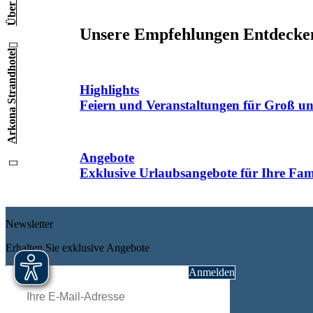
Über uns
Unsere Empfehlungen
Entdecken
Arkona Strandhotel
Highlights
Feiern und Veranstaltungen für Groß un
Angebote
Exklusive Urlaubsangebote für Ihre Fami
Newsletter
Erhalten Sie exklusive Angebote
Pflichtfeld
E-Mail
*
Anmelden