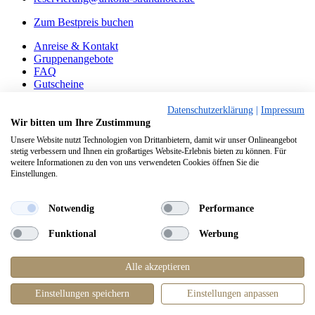
Zum Bestpreis buchen
Anreise & Kontakt
Gruppenangebote
FAQ
Gutscheine
Impressum
Datenschutzerklärung
|
Impressum
Datenschutz
Wir bitten um Ihre Zustimmung
AGB
Unsere Website nutzt Technologien von Drittanbietern, damit wir unser Onlineangebot
stetig verbessern und Ihnen ein großartiges Website-Erlebnis bieten zu können. Für
Diese Seite ist auch verfügbar auf:
English
weitere Informationen zu den von uns verwendeten Cookies öffnen Sie die
Jetzt Loyalty-Programm
beitreten
und Vorteile sichern!
Jetzt
Einstellungen.
Loyalty-Programm
beitreten
!
+49 38393550
Notwendig
Performance
reservierung@arkona-strandhotel.de
Zum Bestpreis buchen
Funktional
Werbung
Reisezeitraum
Alle akzeptieren
1
Pflichtfeld
Gäste
*
Einstellungen speichern
Einstellungen anpassen
Jetzt buchen